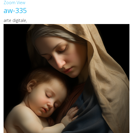
Zoom
View
aw-335
arte digitale,