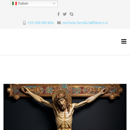
Italian
+39 368 981804
michele.farella24@libero.it