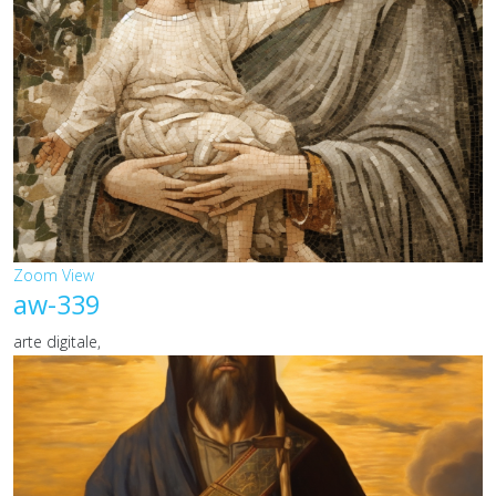
Zoom
View
aw-339
arte digitale,