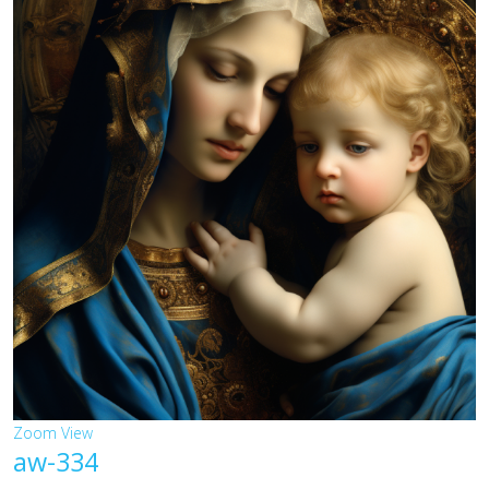
Zoom
View
aw-334