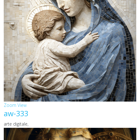
Zoom
View
aw-333
arte digitale,