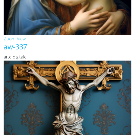
Zoom
View
aw-337
arte digitale,