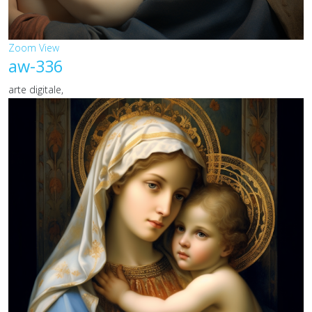
Zoom
View
aw-336
arte digitale,