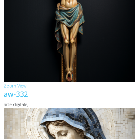
Zoom
View
aw-332
arte digitale,