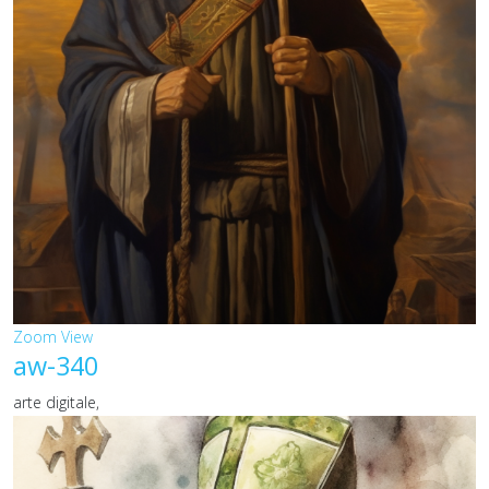
Zoom
View
aw-340
arte digitale,