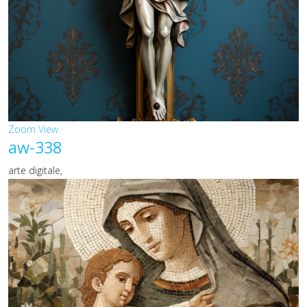
Zoom
View
aw-338
arte digitale,