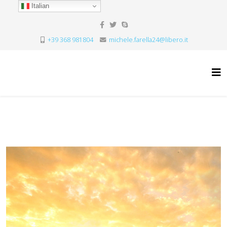
Italian
+39 368 981804
michele.farella24@libero.it